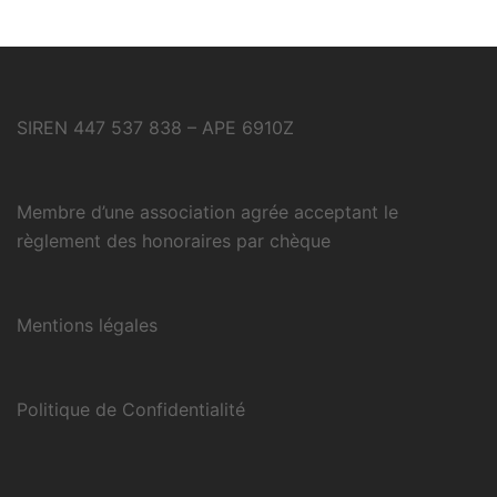
SIREN 447 537 838 – APE 6910Z
Membre d’une association agrée acceptant le
règlement des honoraires par chèque
Mentions légales
Politique de Confidentialité