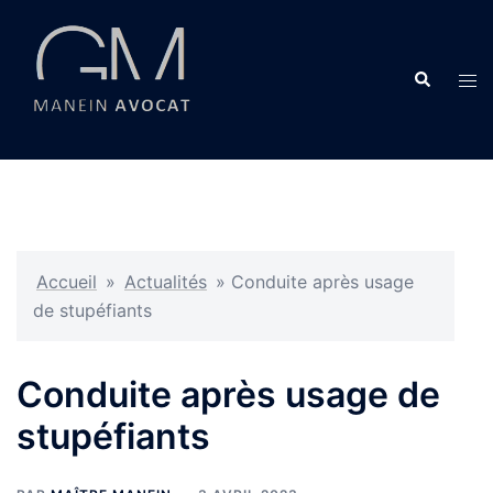
Aller
au
contenu
Recherche
Ouvr
le
men
Accueil
»
Actualités
»
Conduite après usage
de stupéfiants
Conduite après usage de
stupéfiants