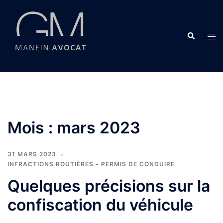
Aller
au
contenu
Recherche
Ouvr
le
men
Mois :
mars 2023
31 MARS 2023
INFRACTIONS ROUTIÈRES - PERMIS DE CONDUIRE
Quelques précisions sur la
confiscation du véhicule