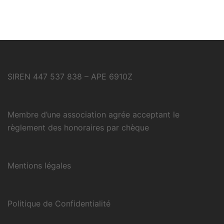
SIREN 447 537 838 – APE 6910Z
Membre d’une association agrée acceptant le
règlement des honoraires par chèque
Mentions légales
Politique de Confidentialité