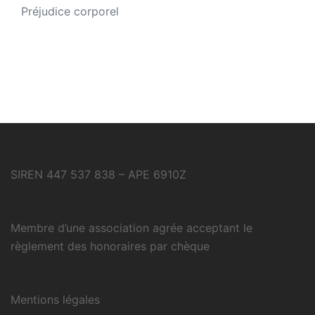
Préjudice corporel
SIREN 447 537 838 – APE 6910Z
Membre d’une association agrée acceptant le
règlement des honoraires par chèque
Mentions légales