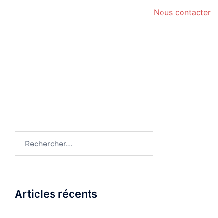
Nous contacter
avocat Aurillac vice caché véhicule – avocat Aurillac
annulation vente
avocat Clermont-Ferrand vice caché véhicule – avocat
Clermont-Ferrand annulation vente
Rechercher :
Articles récents