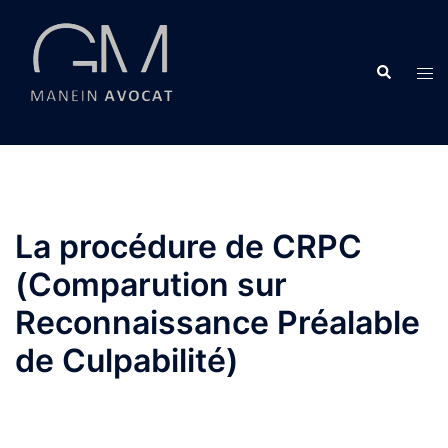
Aller
au
contenu
Recherche
Ouvr
le
men
La procédure de CRPC
(Comparution sur
Reconnaissance Préalable
de Culpabilité)
avocat Clermont vice caché véhicule – avocat