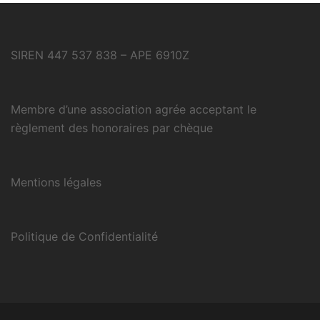
SIREN 447 537 838 – APE 6910Z
Membre d’une association agrée acceptant le
règlement des honoraires par chèque
Mentions légales
Politique de Confidentialité