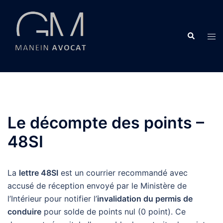
Aller
au
contenu
Recherche
Ouvr
le
men
Le décompte des points –
48SI
La
lettre 48SI
est un courrier recommandé avec
accusé de réception envoyé par le Ministère de
l’Intérieur pour notifier l’
invalidation du permis de
conduire
pour solde de points nul (0 point). Ce