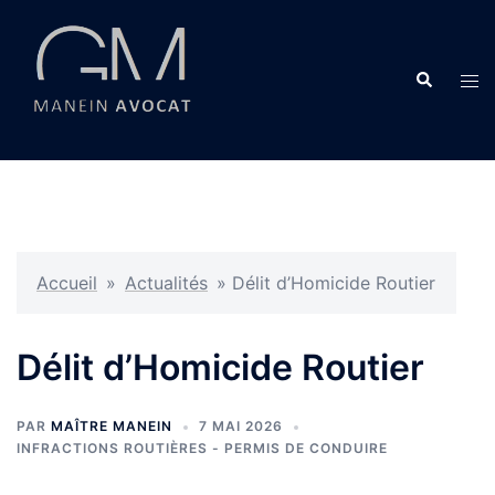
Aller
au
contenu
Recherche
Ouvr
le
men
Accueil
»
Actualités
»
Délit d’Homicide Routier
Délit d’Homicide Routier
PAR
MAÎTRE MANEIN
7 MAI 2026
INFRACTIONS ROUTIÈRES - PERMIS DE CONDUIRE