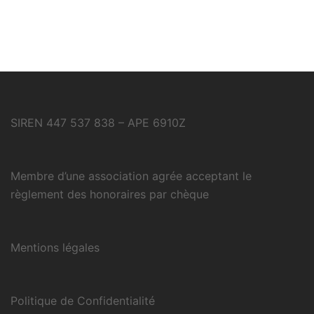
SIREN 447 537 838 – APE 6910Z
Membre d’une association agrée acceptant le
règlement des honoraires par chèque
Mentions légales
Politique de Confidentialité