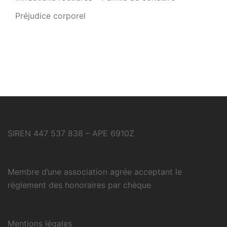
Préjudice corporel
SIREN 447 537 838 – APE 6910Z
Membre d’une association agrée acceptant le
règlement des honoraires par chèque
Mentions légales