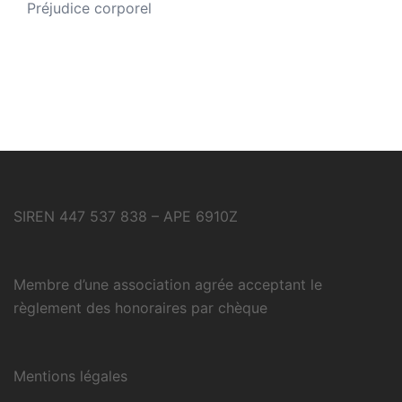
Préjudice corporel
SIREN 447 537 838 – APE 6910Z
Membre d’une association agrée acceptant le
règlement des honoraires par chèque
Mentions légales