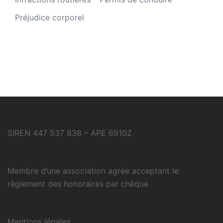
Préjudice corporel
SIREN 447 537 838 – APE 6910Z
Membre d’une association agrée acceptant le
règlement des honoraires par chèque
Mentions légales