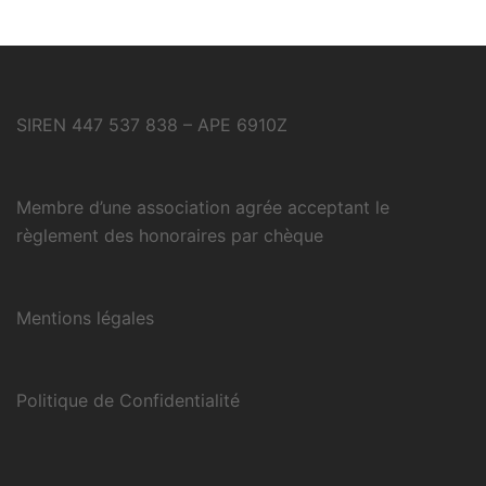
SIREN 447 537 838 – APE 6910Z
Membre d’une association agrée acceptant le
règlement des honoraires par chèque
Mentions légales
Politique de Confidentialité