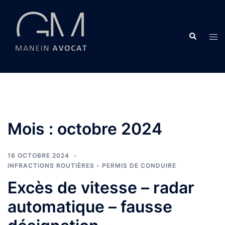
Aller
au
contenu
Recherche
Ouvr
le
men
Mois :
octobre 2024
16 OCTOBRE 2024
INFRACTIONS ROUTIÈRES - PERMIS DE CONDUIRE
Excès de vitesse – radar
automatique – fausse